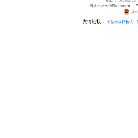
电话：15822927719
网址：www.365wt.com.cn
E
津公
友情链接：
大型金属打包机
120吨立式废纸打包机...
不锈钢打包机...